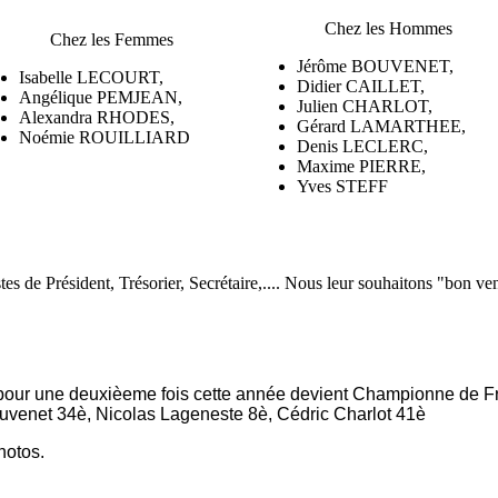
Chez les Hommes
Chez les Femmes
Jérôme BOUVENET,
Isabelle LECOURT,
Didier CAILLET,
Angélique PEMJEAN,
Julien CHARLOT,
Alexandra RHODES,
Gérard LAMARTHEE,
Noémie ROUILLIARD
Denis LECLERC,
Maxime PIERRE,
Yves STEFF
s de Président, Trésorier, Secrétaire,.... Nous leur souhaitons "bon ve
pour une deuxièeme fois cette année devient Championne de Fra
uvenet 34è, Nicolas Lageneste 8è, Cédric Charlot 41è
hotos.