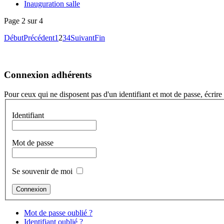
Inauguration salle
Page 2 sur 4
Début
Précédent
1
2
3
4
Suivant
Fin
Connexion adhérents
Pour ceux qui ne disposent pas d'un identifiant et mot de passe, écri
Identifiant
Mot de passe
Se souvenir de moi
Mot de passe oublié ?
Identifiant oublié ?