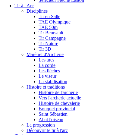
Sélecteur Flèche Easton
Tir à l'Arc
Disciplines
Tir en Salle
TAE Olympique
TAE 50m
Tir Beursault
Tir Campagne
Tir Nature
Tir 3D
Marériel d'Archerie
Les arcs
La corde
Les flèches
Le viseur
La stabilisation
Histoire et traditions
Histoire de l'archerie
Vers l'archerie actuelle
Histoire de chevalerie
Bouquet provincial
Saint Sébastien
Abat l'oiseau
La progression
Découvrir le tir à l'arc